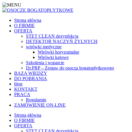
Strona główna
O FIRMIE
OFERTA
STET CLEAN dezynfekcja
DETEKTOR NACZYŃ ŻYLNYCH
wirówki medyczne
Wirówki horyzontalne
Wirówki kątowe
Szkolenia i wsparcie
Dr.PRP – Zestaw do osocza bogatopłytkowego
BAZA WIEDZY
DO POBRANIA
blog
KONTAKT
PRACA
Regulamin
ZAMÓWIENIE ON-LINE
Strona główna
O FIRMIE
OFERTA
STET CLEAN dezynfekcja