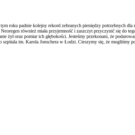
ym roku padnie kolejny rekord zebranych pieniędzy potrzebnych dla 
ma Neoregen również miała przyjemność i zaszczyt przyczynić się do t
anie żył oraz pomiar ich głębokości. Jesteśmy przekonani, że podaro
zpitala im. Karola Jonschera w Łodzi. Cieszymy się, że mogliśmy po