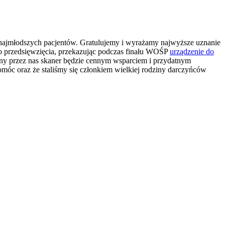
najmłodszych pacjentów. Gratulujemy i wyrażamy najwyższe uznanie
ego przedsięwzięcia, przekazując podczas finału WOŚP
urządzenie do
wany przez nas skaner będzie cennym wsparciem i przydatnym
móc oraz że staliśmy się członkiem wielkiej rodziny darczyńców