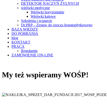
DETEKTOR NACZYŃ ŻYLNYCH
wirówki medyczne
Wirówki horyzontalne
Wirówki kątowe
Szkolenia i wsparcie
Dr.PRP – Zestaw do osocza bogatopłytkowego
BAZA WIEDZY
DO POBRANIA
blog
KONTAKT
PRACA
Regulamin
ZAMÓWIENIE ON-LINE
My też wspieramy WOŚP!